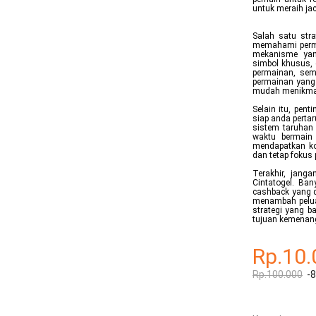
untuk meraih jac
Salah satu stra
memahami permai
mekanisme yan
simbol khusus, 
permainan, sem
permainan yang
mudah menikmat
Selain itu, pen
siap anda perta
sistem taruhan 
waktu bermain
mendapatkan ko
dan tetap fokus 
Terakhir, jang
Cintatogel. Ban
cashback yang 
menambah peluan
strategi yang 
tujuan kemenan
Rp.10.
Rp.100.000
-