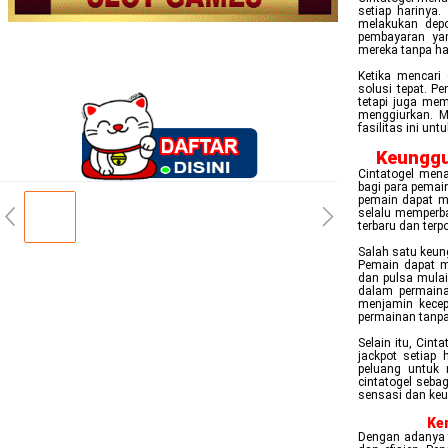
setiap harinya
melakukan dep
pembayaran yan
mereka tanpa ha
Ketika mencari
solusi tepat. P
tetapi juga me
menggiurkan. M
fasilitas ini u
Keunggu
Cintatogel men
bagi para pemain
pemain dapat m
selalu memperba
terbaru dan ter
Salah satu keun
Pemain dapat me
dan pulsa mulai
dalam permaina
menjamin kecep
permainan tanp
Selain itu, Cin
jackpot setiap 
peluang untuk 
cintatogel seba
sensasi dan ke
Ke
Dengan adanya 